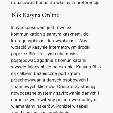
dopasować bonus do własnych preferencji.
Blik Kasyna Online
Innym sposobem jest również
kommunikation z samym kasynem, do
którego wpłacasz lub wypłacasz. Aby
wpłacić w kasynie internetowym środki
poprzez Blik, to t tym celu musisz
postępować zgodnie z komunikatami
wyświetlającymi się na ekranie. Kasyna BLIK
są całkiem bezpieczne pod kątem
przechowywania danych osobowych i
finansowych klientów. Operatorzy stosują
nowoczesne systemy szyfrowania danych i
chronią swoje witryny przed ewentualnymi
włamaniami hakerów. Poniżej w tabeli
znajdziesz wyszczególnienie