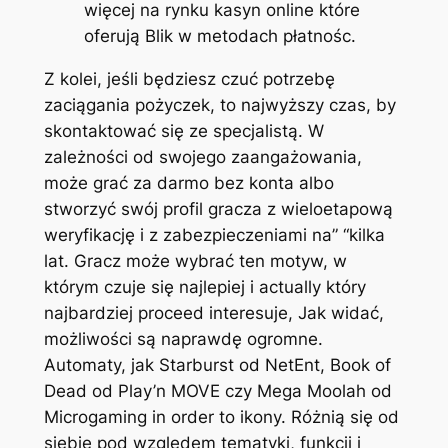
więcej na rynku kasyn online które
oferują Blik w metodach płatnośc.
Z kolei, jeśli będziesz czuć potrzebę
zaciągania pożyczek, to najwyższy czas, by
skontaktować się ze specjalistą. W
zależności od swojego zaangażowania,
może grać za darmo bez konta albo
stworzyć swój profil gracza z wieloetapową
weryfikację i z zabezpieczeniami na” “kilka
lat. Gracz może wybrać ten motyw, w
którym czuje się najlepiej i actually który
najbardziej proceed interesuje, Jak widać,
możliwości są naprawdę ogromne.
Automaty, jak Starburst od NetEnt, Book of
Dead od Play’n MOVE czy Mega Moolah od
Microgaming in order to ikony. Różnią się od
siebie pod względem tematyki, funkcji i