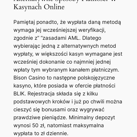
Kasynach Online
Pamiętaj ponadto, że wypłata daną metodą
wymaga jej wcześniejszej weryfikacji,
zgodnie z” “zasadami AML. Dlatego
wybierając jedną z alternatywnych metod
wypłaty, w większości kasyn wymagane jest
wcześniej dokonanie co najmniej jednej
wpłaty tym wybranym kanałem płatniczym.
Bison Casino to następne polskojęzyczne
kasyno, które posiada w ofercie płatności
BLIK. Rejestracja składa się z kilku
podstawowych kroków i już po chwili można
cieszyć się bonusami oraz wygrywać
prawdziwe pieniądze. Minimalny depozyt
wynosi 50 zł, natomiast maksymalna
wypłata to zł dziennie.