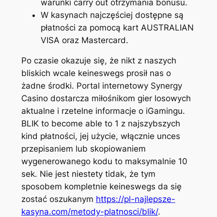
warunki carry out otrzymania bonusu.
W kasynach najczęściej dostępne są
płatności za pomocą kart AUSTRALIAN
VISA oraz Mastercard.
Po czasie okazuje się, że nikt z naszych
bliskich wcale keineswegs prosił nas o
żadne środki. Portal internetowy Synergy
Casino dostarcza miłośnikom gier losowych
aktualne i rzetelne informacje o iGamingu.
BLIK to become able to 1 z najszybszych
kind płatności, jej użycie, włącznie unces
przepisaniem lub skopiowaniem
wygenerowanego kodu to maksymalnie 10
sek. Nie jest niestety tidak, że tym
sposobem kompletnie keineswegs da się
zostać oszukanym
https://pl-najlepsze-
kasyna.com/metody-platnosci/blik/
.