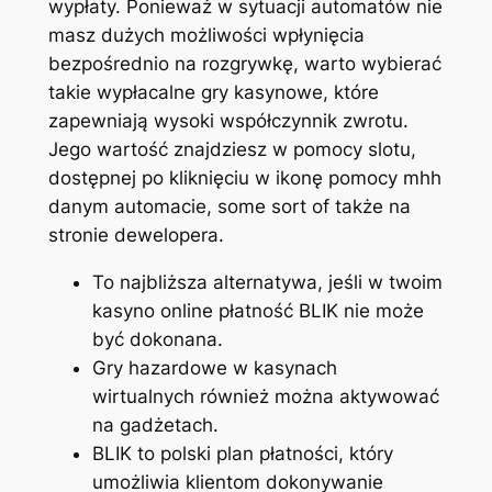
wypłaty. Ponieważ w sytuacji automatów nie
masz dużych możliwości wpłynięcia
bezpośrednio na rozgrywkę, warto wybierać
takie wypłacalne gry kasynowe, które
zapewniają wysoki współczynnik zwrotu.
Jego wartość znajdziesz w pomocy slotu,
dostępnej po kliknięciu w ikonę pomocy mhh
danym automacie, some sort of także na
stronie dewelopera.
To najbliższa alternatywa, jeśli w twoim
kasyno online płatność BLIK nie może
być dokonana.
Gry hazardowe w kasynach
wirtualnych również można aktywować
na gadżetach.
BLIK to polski plan płatności, który
umożliwia klientom dokonywanie