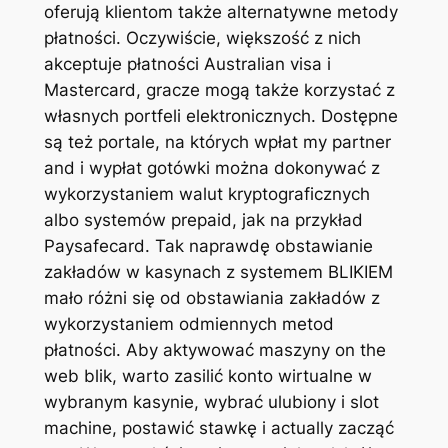
oferują klientom także alternatywne metody
płatności. Oczywiście, większość z nich
akceptuje płatności Australian visa i
Mastercard, gracze mogą także korzystać z
własnych portfeli elektronicznych. Dostępne
są też portale, na których wpłat my partner
and i wypłat gotówki można dokonywać z
wykorzystaniem walut kryptograficznych
albo systemów prepaid, jak na przykład
Paysafecard. Tak naprawdę obstawianie
zakładów w kasynach z systemem BLIKIEM
mało różni się od obstawiania zakładów z
wykorzystaniem odmiennych metod
płatności. Aby aktywować maszyny on the
web blik, warto zasilić konto wirtualne w
wybranym kasynie, wybrać ulubiony i slot
machine, postawić stawkę i actually zacząć