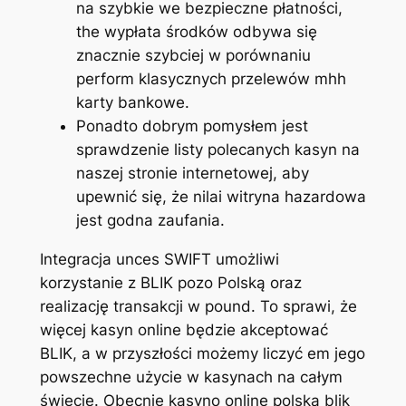
na szybkie we bezpieczne płatności,
the wypłata środków odbywa się
znacznie szybciej w porównaniu
perform klasycznych przelewów mhh
karty bankowe.
Ponadto dobrym pomysłem jest
sprawdzenie listy polecanych kasyn na
naszej stronie internetowej, aby
upewnić się, że nilai witryna hazardowa
jest godna zaufania.
Integracja unces SWIFT umożliwi
korzystanie z BLIK pozo Polską oraz
realizację transakcji w pound. To sprawi, że
więcej kasyn online będzie akceptować
BLIK, a w przyszłości możemy liczyć em jego
powszechne użycie w kasynach na całym
świecie. Obecnie kasyno online polska blik