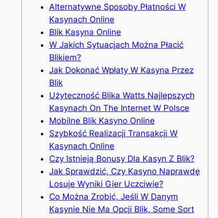
Alternatywne Sposoby Płatności W
Kasynach Online
Blik Kasyna Online
W Jakich Sytuacjach Można Płacić
Blikiem?
Jak Dokonać Wpłaty W Kasyna Przez
Blik
Użyteczność Blika Watts Najlepszych
Kasynach On The Internet W Polsce
Mobilne Blik Kasyno Online
Szybkość Realizacji Transakcji W
Kasynach Online
Czy Istnieją Bonusy Dla Kasyn Z Blik?
Jak Sprawdzić, Czy Kasyno Naprawdę
Losuje Wyniki Gier Uczciwie?
Co Można Zrobić, Jeśli W Danym
Kasynie Nie Ma Opcji Blik, Some Sort