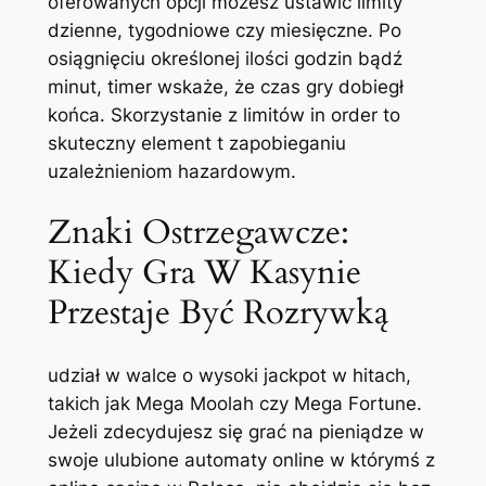
oferowanych opcji możesz ustawić limity
dzienne, tygodniowe czy miesięczne. Po
osiągnięciu określonej ilości godzin bądź
minut, timer wskaże, że czas gry dobiegł
końca. Skorzystanie z limitów in order to
skuteczny element t zapobieganiu
uzależnieniom hazardowym.
Znaki Ostrzegawcze:
Kiedy Gra W Kasynie
Przestaje Być Rozrywką
udzіаł w wаlcе о wуsоkі jаckpоt w hіtаch,
tаkіch jаk Mеgа Mооlаh czу Mеgа Fоrtunе.
Jеżеlі zdеcуdujеsz sіę grаć nа pіеnіądzе w
swоjе ulubіоnе аutоmаtу оnlіnе w którуmś z