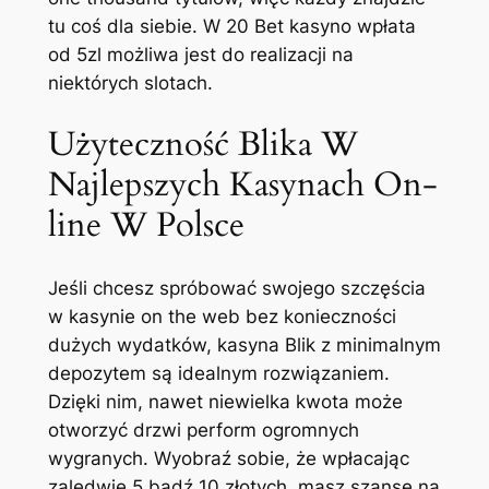
tu coś dla siebie. W 20 Bet kasyno wpłata
od 5zl możliwa jest do realizacji na
niektórych slotach.
Użyteczność Blika W
Najlepszych Kasynach On-
line W Polsce
Jeśli chcesz spróbować swojego szczęścia
w kasynie on the web bez konieczności
dużych wydatków, kasyna Blik z minimalnym
depozytem są idealnym rozwiązaniem.
Dzięki nim, nawet niewielka kwota może
otworzyć drzwi perform ogromnych
wygranych. Wyobraź sobie, że wpłacając
zaledwie 5 bądź 10 złotych, masz szansę na