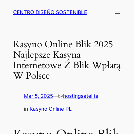
Skip
CENTRO DISEÑO SOSTENIBLE
to
content
Kasyno Online Blik 2025 ️
Najlepsze Kasyna
Internetowe Z Blik Wpłatą
W Polsce
Mar 5, 2025
—
hostingsatelite
by
in
Kasyno Online PL