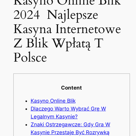
Kasyno Online Blik
2024 ️ Najlepsze
Kasyna Internetowe
Z Blik Wpłatą T
Polsce
Content
Kasyno Online Blik
Dlaczego Warto Wybrać Grę W
Legalnym Kasynie?
Znaki Ostrzegawcze: Gdy Gra W
Kasynie Przestaje Być Rozrywką