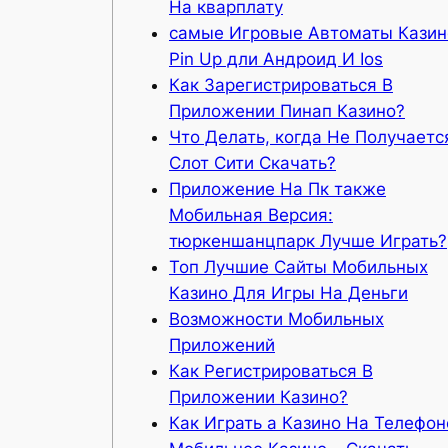
На кварплату
самые Игровые Автоматы Казин
Pin Up дли Андроид И Ios
Как Зарегистрироваться В
Приложении Пинап Казино?
Что Делать, когда Не Получаетс
Слот Сити Скачать?
Приложение На Пк также
Мобильная Версия:
тюркеншанцпарк Лучше Играть?
Топ Лучшие Сайты Мобильных
Казино Для Игры На Деньги
Возможности Мобильных
Приложений
Как Регистрироваться В
Приложении Казино?
Как Играть а Казино На Телефон