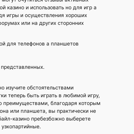
й казино и использовать но для игр а
дя игры и осуществления хороших
форумах или на других сторонних
ой для телефонов а планшетов
 представленных.
но изучите обстоятельствами
ки теперь быть играть в любимой игру,
ло преимуществами, благодаря которым
фона или планшета, вы практически не
обайл-казино пребезбожно выберете
 узкопартийные.