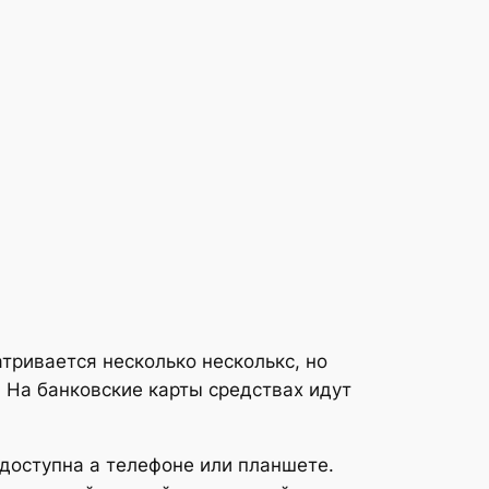
тривается несколько несколькс, но
 На банковские карты средствах идут
 доступна а телефоне или планшете.