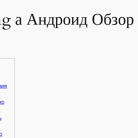
ng а Андроид Обзо
ния
но
ь
о