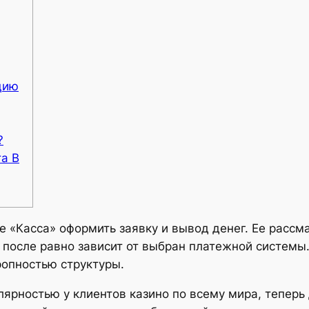
цию
?
та В
е «Касса» оформить заявку и вывод денег. Ее рассма
 после равно зависит от выбран платежной системы.
ропностью структуры.
улярностью у клиентов казино по всему мира, теперь