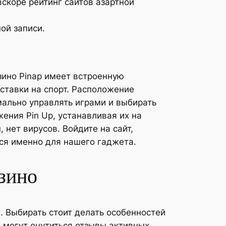
вскоре рейтинг сайтов азартной
ой записи.
ино Pinap имеет встроенную
 ставки на спорт. Расположение
мально управлять играми и выбирать
ения Pin Up, устанавливая их на
нет вирусов. Войдите на сайт,
тся именно для нашего гаджета.
зино
. Выбирать стоит делать особенностей
 могут очутиться отзывы активных