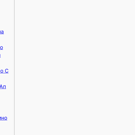
на
но
и
о С
 Ап
ино