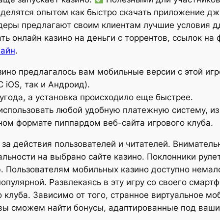
 делятся опытом как быстро скачать приложение джо
еры предлагают своим клиентам лучшие условия д
ь онлайн казино на деньги с торрентов, ссылок на 
лайн
.
ино предлагалось вам мобильные версии с этой игр
С iOS, так и Андроид).
угода, а установка происходило еще быстрее.
спользовать любой удобную платежную систему, из
ном формате пиппардом веб-сайта игрового клуба.
и за действия пользователей и читателей. Вниматель
льности на выбрано сайте казино. Поклонники рулет
. Пользователям мобильных казино доступно нема
опулярной. Развлекаясь в эту игру со своего смарт
о клуба. Зависимо от того, странное виртуальное м
 вы сможем найти бонусы, адаптированные под ваши