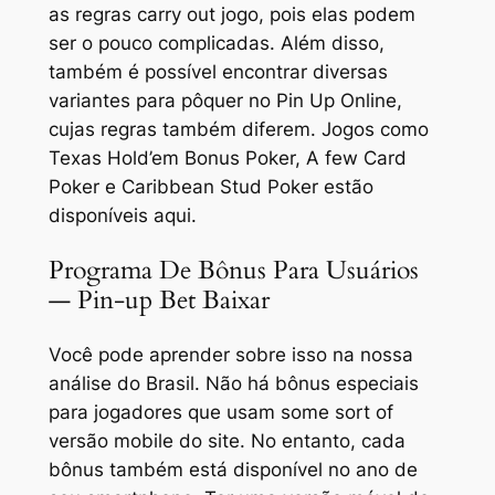
as regras carry out jogo, pois elas podem
ser o pouco complicadas. Além disso,
também é possível encontrar diversas
variantes para pôquer no Pin Up Online,
cujas regras também diferem. Jogos como
Texas Hold’em Bonus Poker, A few Card
Poker e Caribbean Stud Poker estão
disponíveis aqui.
Programa De Bônus Para Usuários
— Pin-up Bet Baixar
Você pode aprender sobre isso na nossa
análise do Brasil. Não há bônus especiais
para jogadores que usam some sort of
versão mobile do site. No entanto, cada
bônus também está disponível no ano de