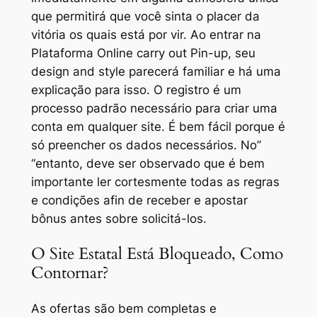
que permitirá que você sinta o placer da
vitória os quais está por vir. Ao entrar na
Plataforma Online carry out Pin-up, seu
design and style parecerá familiar e há uma
explicação para isso. O registro é um
processo padrão necessário para criar uma
conta em qualquer site. É bem fácil porque é
só preencher os dados necessários. No”
“entanto, deve ser observado que é bem
importante ler cortesmente todas as regras
e condições afin de receber e apostar
bônus antes sobre solicitá-los.
O Site Estatal Está Bloqueado, Como
Contornar?
As ofertas são bem completas e