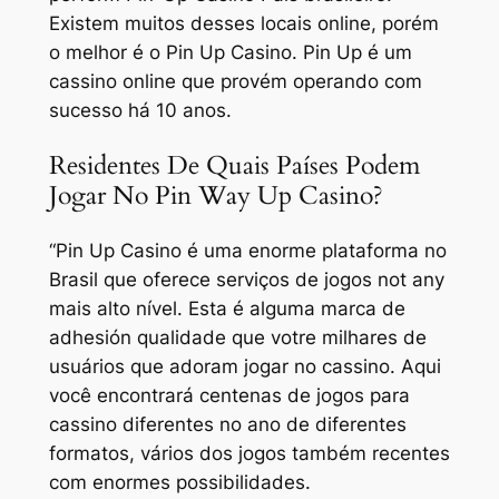
Existem muitos desses locais online, porém
o melhor é o Pin Up Casino. Pin Up é um
cassino online que provém operando com
sucesso há 10 anos.
Residentes De Quais Países Podem
Jogar No Pin Way Up Casino?
“Pin Up Casino é uma enorme plataforma no
Brasil que oferece serviços de jogos not any
mais alto nível. Esta é alguma marca de
adhesión qualidade que votre milhares de
usuários que adoram jogar no cassino. Aqui
você encontrará centenas de jogos para
cassino diferentes no ano de diferentes
formatos, vários dos jogos também recentes
com enormes possibilidades.