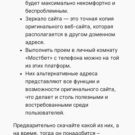
будет максимально некомфортно и
беспроблемным.
Зеркало сайта — это точная копия
оригинального веб-сайта, которая
располагается в другом доменном
адресе.
Выполнить проем в личный комнату
«Мостбет» с телефона можно на той
из этих платформ.
Них альтернативные адреса
представляют все функции и
возможности оригинального сайта,
что делает и столь полезными и
востребованными среди
пользователей.
Предварительно скачайте какой из них, а
на время, тогда он понадобится –