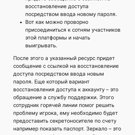
восстановление доступа
посредством ввода новому пароля.
Вот как можно проворно
присоединиться к сотням участников
этой платформы и начать
выигрывать.
После этого а указанный ресурс придет
сообщение с ссылкой на восстановление
доступа посредством ввода новым
пароля. Еще который вариант
восстановления доступа к аккаунту – это
обращение а службу поддержки. Этого
сотрудник горячей линии помог решить
проблему игрока, ему необходимо будет
предоставить секретоносителе по счету
например показать паспорт. Зеркало – это