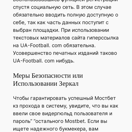
спустя социальную сеть. В этом случае
обязательно вводить полную доступную о
себе, так как часть данных поступит с
выбран площадки. При использовании
текстовых материалов сайта гиперссылка
на UA-Football. com обязательна.
Усовершенство печатных изданий таково
UA-Football. com нибудь.
Меры Безопасности или
Использовании Зеркал
Чтобы гарантировать успешный Мостбет
кз прохода в систему, увидите, что вы как
ввели свое видергюльд пользователя и
пароль” “остального Mostbet. Если вы
ищете надежного букмекера, вам