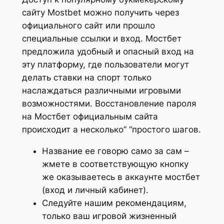
сайту Mostbet можно получить через
официального сайт или прошло
специальные ссылки и вход. Мостбет
предложила удобный и опасный вход на
эту платформу, где пользователи могут
делать ставки на спорт только
наслаждаться различными игровыми
возможностями. Восстановление пароля
на Мостбет официальным сайта
происходит а несколько” “простого шагов.
Название ее говорю само за сам –
жмете в соответствующую кнопку
же оказываетесь в аккаунте мостбет
(вход и личный кабинет).
Следуйте нашим рекомендациям,
только ваш игровой жизненный