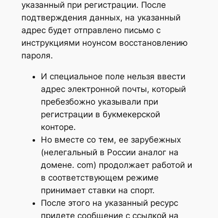
указанный при регистрации. После
подтверждения данных, на указанный
адрес будет отправлено письмо с
инструкциями ноунсом восстановлению
пароля.
И специальное поле нельзя ввести
адрес электронной почты, который
пребезбожно указывали при
регистрации в букмекерской
конторе.
Но вместе со тем, ее зарубежных
(нелегальный в России аналог на
домене. com) продолжает работой и
в соответствующем режиме
принимает ставки на спорт.
После этого на указанный ресурс
придете сообщение с ссылкой на