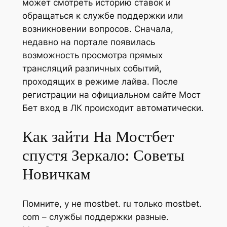
может смотреть историю ставок и
обращаться к службе поддержки или
возникновении вопросов. Сначала,
недавно на портале появилась
возможность просмотра прямых
трансляций различных событий,
проходящих в режиме лайва. После
регистрации на официальном сайте Мост
Бет вход в ЛК происходит автоматически.
Как зайти На Мостбет
спустя Зеркало: Советы
Новичкам
Помните, у не mostbet. ru только mostbet.
com – службы поддержки разные.