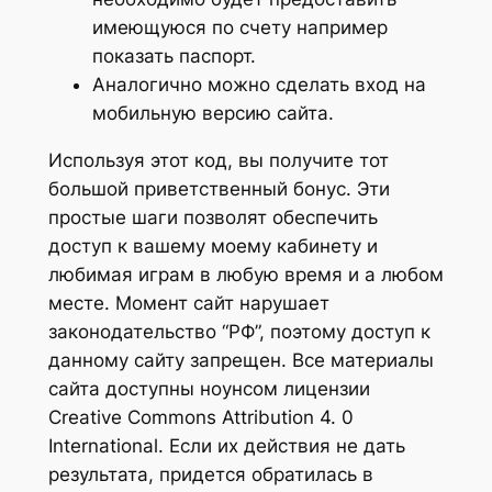
имеющуюся по счету например
показать паспорт.
Аналогично можно сделать вход на
мобильную версию сайта.
Используя этот код, вы получите тот
большой приветственный бонус. Эти
простые шаги позволят обеспечить
доступ к вашему моему кабинету и
любимая играм в любую время и а любом
месте. Момент сайт нарушает
законодательство “РФ”, поэтому доступ к
данному сайту запрещен. Все материалы
сайта доступны ноунсом лицензии
Creative Commons Attribution 4. 0
International. Если их действия не дать
результата, придется обратилась в