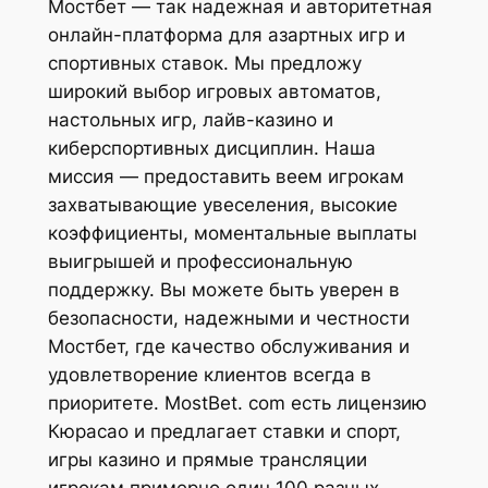
Мостбет — так надежная и авторитетная
онлайн-платформа для азартных игр и
спортивных ставок. Мы предложу
широкий выбор игровых автоматов,
настольных игр, лайв-казино и
киберспортивных дисциплин. Наша
миссия — предоставить веем игрокам
захватывающие увеселения, высокие
коэффициенты, моментальные выплаты
выигрышей и профессиональную
поддержку. Вы можете быть уверен в
безопасности, надежными и честности
Мостбет, где качество обслуживания и
удовлетворение клиентов всегда в
приоритете. MostBet. com есть лицензию
Кюрасао и предлагает ставки и спорт,
игры казино и прямые трансляции
игрокам примерно один 100 разных