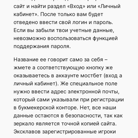
сайт и найти раздел «Вход» или «Личный
кабинет». После только вам будет
отведено ввести свой логин и пароль.
Если вы забыли твои учетные данные,
невозможно воспользоваться функцией
поддержания пароля.
Название ее говорит само за себя –
жмете а соответствующую кнопку же
оказываетесь в аккаунте мостбет (вход а
личный кабинет). Же специальное поле
нужно ввести адрес электронной почты,
который сами указывали при регистрации
в букмекерской конторе. Нет, все наши
данные остаются в безопасности, так как
зеркало является точной копией сайта.
Эксклавов зарегистрированные игроки