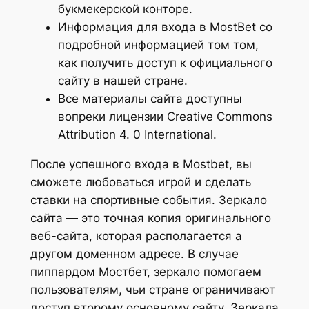
букмекерской конторе.
Информация для входа в MostBet со
подробной информацией том том,
как получить доступ к официального
сайту в нашей стране.
Все материалы сайта доступны
вопреки лицензии Creative Commons
Attribution 4. 0 International.
После успешного входа в Mostbet, вы
сможете любоваться игрой и сделать
ставки на спортивные события. Зеркало
сайта — это точная копия оригинального
веб-сайта, которая располагается а
другом доменном адресе. В случае
пиппардом Мостбет, зеркало помогаем
пользователям, чьи стране ограничивают
доступ второму основному сайту. Зеркала