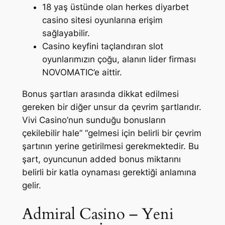
18 yaş üstünde olan herkes diyarbet
casino sitesi oyunlarına erişim
sağlayabilir.
Casino keyfini taçlandıran slot
oyunlarımızın çoğu, alanın lider firması
NOVOMATIC’e aittir.
Bonus şartları arasında dikkat edilmesi
gereken bir diğer unsur da çevrim şartlarıdır.
Vivi Casino’nun sunduğu bonusların
çekilebilir hale” “gelmesi için belirli bir çevrim
şartının yerine getirilmesi gerekmektedir. Bu
şart, oyuncunun added bonus miktarını
belirli bir katla oynaması gerektiği anlamına
gelir.
Admiral Casino – Yeni