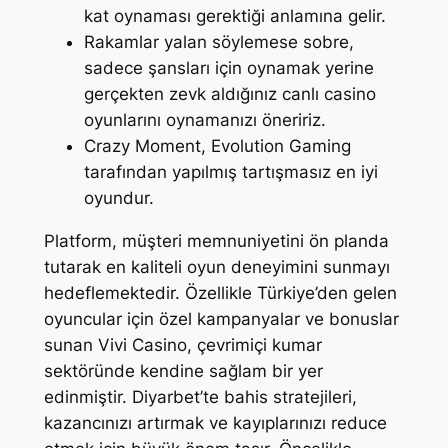
kat oynaması gerektiği anlamına gelir.
Rakamlar yalan söylemese sobre,
sadece şansları için oynamak yerine
gerçekten zevk aldığınız canlı casino
oyunlarını oynamanızı öneririz.
Crazy Moment, Evolution Gaming
tarafından yapılmış tartışmasız en iyi
oyundur.
Platform, müşteri memnuniyetini ön planda
tutarak en kaliteli oyun deneyimini sunmayı
hedeflemektedir. Özellikle Türkiye’den gelen
oyuncular için özel kampanyalar ve bonuslar
sunan Vivi Casino, çevrimiçi kumar
sektöründe kendine sağlam bir yer
edinmiştir. Diyarbet’te bahis stratejileri,
kazancınızı artırmak ve kayıplarınızı reduce