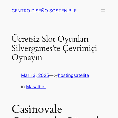
Skip
CENTRO DISEÑO SOSTENIBLE
to
content
Ücretsiz Slot Oyunları
Silvergames’te Çevrimiçi
Oynayın ️
Mar 13, 2025
—
hostingsatelite
by
in
Masalbet
Casi̇novale