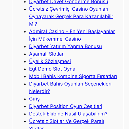
Diyarbet Davet Gönderme Bonusu
Ücretsiz Çevrimiçi Casino Oyunları
Oynayarak Gerçek Para Kazanılabilir
Mi?
Admiral Casino – En Yeni Başlayanlar
İçin Mükemmel Casino
Diyarbet Yatırım Yapma Bonusu
Aşamalı Slotlar
Üyelik Sözleşmesi
Egt Demo Slot Oyna
Mobil Bahis Kombine Sigorta Fırsatları
Diyarbet Bahis Oyunları Seçenekleri
Nelerdir?
Giriş
Diyarbet Position Oyun Çeşitleri
Destek Ekibine Nasıl Ulaşabilirim?
Ücretsiz Slotlar Ve Gerçek Paralı
Slotlar