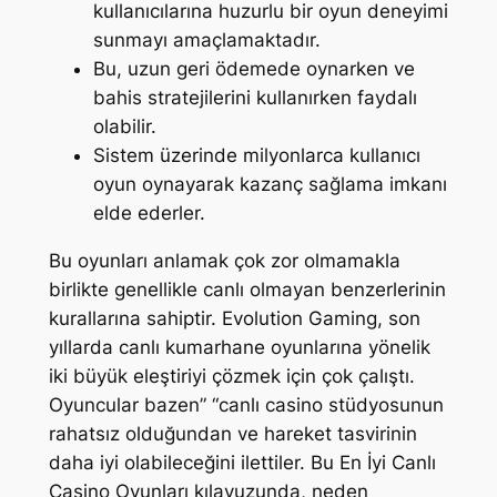
kullanıcılarına huzurlu bir oyun deneyimi
sunmayı amaçlamaktadır.
Bu, uzun geri ödemede oynarken ve
bahis stratejilerini kullanırken faydalı
olabilir.
Sistem üzerinde milyonlarca kullanıcı
oyun oynayarak kazanç sağlama imkanı
elde ederler.
Bu oyunları anlamak çok zor olmamakla
birlikte genellikle canlı olmayan benzerlerinin
kurallarına sahiptir. Evolution Gaming, son
yıllarda canlı kumarhane oyunlarına yönelik
iki büyük eleştiriyi çözmek için çok çalıştı.
Oyuncular bazen” “canlı casino stüdyosunun
rahatsız olduğundan ve hareket tasvirinin
daha iyi olabileceğini ilettiler. Bu En İyi Canlı
Casino Oyunları kılavuzunda, neden