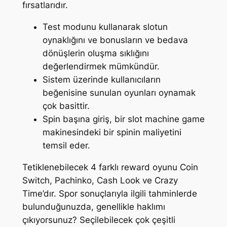
fırsatlarıdır.
Test modunu kullanarak slotun
oynaklığını ve bonusların ve bedava
dönüşlerin oluşma sıklığını
değerlendirmek mümkündür.
Sistem üzerinde kullanıcıların
beğenisine sunulan oyunları oynamak
çok basittir.
Spin başına giriş, bir slot machine game
makinesindeki bir spinin maliyetini
temsil eder.
Tetiklenebilecek 4 farklı reward oyunu Coin
Switch, Pachinko, Cash Look ve Crazy
Time’dır. Spor sonuçlarıyla ilgili tahminlerde
bulunduğunuzda, genellikle haklımı
çıkıyorsunuz? Seçilebilecek çok çeşitli