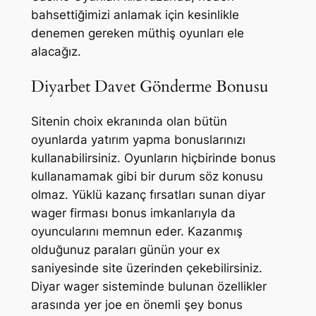
bahsettiğimizi anlamak için kesinlikle
denemen gereken müthiş oyunları ele
alacağız.
Diyarbet Davet Gönderme Bonusu
Sitenin choix ekranında olan bütün
oyunlarda yatırım yapma bonuslarınızı
kullanabilirsiniz. Oyunların hiçbirinde bonus
kullanamamak gibi bir durum söz konusu
olmaz. Yüklü kazanç fırsatları sunan diyar
wager firması bonus imkanlarıyla da
oyuncularını memnun eder. Kazanmış
olduğunuz paraları günün your ex
saniyesinde site üzerinden çekebilirsiniz.
Diyar wager sisteminde bulunan özellikler
arasında yer joe en önemli şey bonus