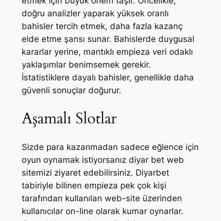
etmek için büyük önem taşır. Öncelikle,
doğru analizler yaparak yüksek oranlı
bahisler tercih etmek, daha fazla kazanç
elde etme şansı sunar. Bahislerde duygusal
kararlar yerine, mantıklı empieza veri odaklı
yaklaşımlar benimsemek gerekir.
İstatistiklere dayalı bahisler, genellikle daha
güvenli sonuçlar doğurur.
Aşamalı Slotlar
Sizde para kazanmadan sadece eğlence için
oyun oynamak istiyorsanız diyar bet web
sitemizi ziyaret edebilirsiniz. Diyarbet
tabiriyle bilinen empieza pek çok kişi
tarafından kullanılan web-site üzerinden
kullanıcılar on-line olarak kumar oynarlar.