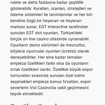
rulete ve daha fazlasına kadar çeşitlilik
gösterebilir. Kuralları, oranları, stratejileri ve
ödeme sistemleri ile tanımlanırlar ve her biri
kendine özgü bir heyecan ve heyecan
markası sunar. EGT Interactive tarafından
sunulan EGT slot oyunları, Türkiye’deki
birçok on line casino sitesinde oynanabilir.
Oyunların demo sürümleri de mevcuttur,
böylece oyuncular oyunları ücretsiz olarak
deneyebilirler. Her eine kadar temaları
empieza özellikleri farklı olsa da oyunların
ortak özellikleri vardır. Özellikle büyük espor
turnuvaları sırasında sunulan özel bahis
seçenekleri empieza bonus fırsatları, espor
severlerin Vivi Casino’da vakit geçirmesini
teşvik etmektedir.