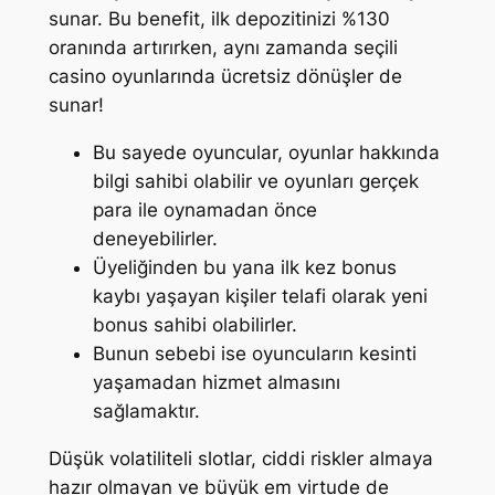
sunar. Bu benefit, ilk depozitinizi %130
oranında artırırken, aynı zamanda seçili
casino oyunlarında ücretsiz dönüşler de
sunar!
Bu sayede oyuncular, oyunlar hakkında
bilgi sahibi olabilir ve oyunları gerçek
para ile oynamadan önce
deneyebilirler.
Üyeliğinden bu yana ilk kez bonus
kaybı yaşayan kişiler telafi olarak yeni
bonus sahibi olabilirler.
Bunun sebebi ise oyuncuların kesinti
yaşamadan hizmet almasını
sağlamaktır.
Düşük volatiliteli slotlar, ciddi riskler almaya
hazır olmayan ve büyük em virtude de