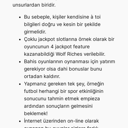
unsurlardan biridir.
Bu sebeple, kişiler kendisine à toi
bilgileri doğru ve kesin bir şekilde
girmelidir.
Çoklu jackpot slotlarına örnek olarak bir
oyuncunun 4 jackpot feature
kazanabildiği Wolf Riches verilebilir.
Bahis oyunlarının oynanması için yatırım
gerekiyor olsa dahi bonuslar bunu
ortadan kaldırır.
Yapmanız gereken tek şey, örneğin
futbol herhangi bir spor etkinliğinin
sonucunu tahmin etmek empieza
ardından sonuçların gelmesini
beklemek!
İnternet üzerinden on-line olarak