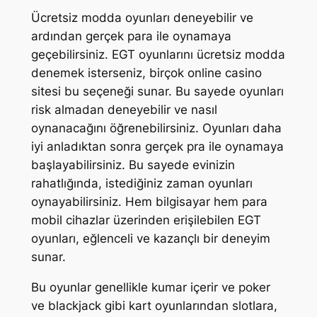
Ücretsiz modda oyunları deneyebilir ve
ardından gerçek para ile oynamaya
geçebilirsiniz. EGT oyunlarını ücretsiz modda
denemek isterseniz, birçok online casino
sitesi bu seçeneği sunar. Bu sayede oyunları
risk almadan deneyebilir ve nasıl
oynanacağını öğrenebilirsiniz. Oyunları daha
iyi anladıktan sonra gerçek pra ile oynamaya
başlayabilirsiniz. Bu sayede evinizin
rahatlığında, istediğiniz zaman oyunları
oynayabilirsiniz. Hem bilgisayar hem para
mobil cihazlar üzerinden erişilebilen EGT
oyunları, eğlenceli ve kazançlı bir deneyim
sunar.
Bu oyunlar genellikle kumar içerir ve poker
ve blackjack gibi kart oyunlarından slotlara,