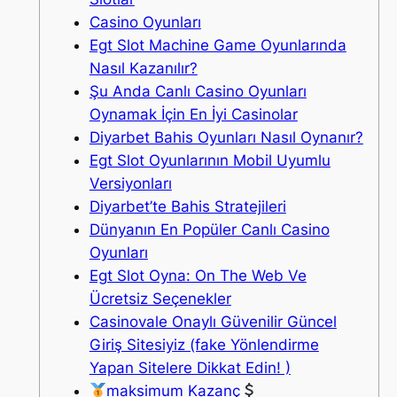
Casino Oyunları
Egt Slot Machine Game Oyunlarında
Nasıl Kazanılır?
Şu Anda Canlı Casino Oyunları
Oynamak İçin En İyi Casinolar
Diyarbet Bahis Oyunları Nasıl Oynanır?
Egt Slot Oyunlarının Mobil Uyumlu
Versiyonları
Diyarbet’te Bahis Stratejileri
Dünyanın En Popüler Canlı Casino
Oyunları
Egt Slot Oyna: On The Web Ve
Ücretsiz Seçenekler
Casinovale Onaylı Güvenilir Güncel
Giriş Sitesiyiz (fake Yönlendirme
Yapan Sitelere Dikkat Edin! )
maksimum Kazanç