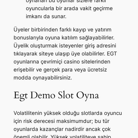
oynanan bu oyunlar sizlere farklı
oyuncularla bir arada vakit geçirme
imkanı da sunar.
Üyeler birbirinden farklı kayıp ve yatırım
bonuslarıyla oyuna katılım sağlayabilirler.
Üyelik oluşturmak isteyenler giriş adresini
tıklayarak siteye ulaşıp üye olabilirler. EGT
oyunlarına çevrimiçi casino sitelerinden
erişebilir ve gerçek para veya ücretsiz
modda oynayabilirsiniz.
Egt Demo Slot Oyna
Volatilitenin yüksek olduğu slotlarda oyuncu
için risk derecesi maksimumdur; bu tür
oyunlarda kazançlar nadirdir ancak çok
önemli olabilir. Yüksek volatiliteye sahip