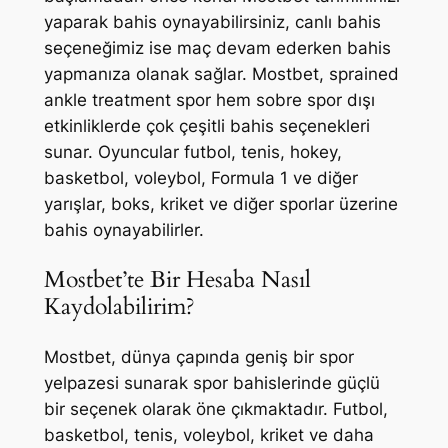
yaparak bahis oynayabilirsiniz, canlı bahis
seçeneğimiz ise maç devam ederken bahis
yapmanıza olanak sağlar. Mostbet, sprained
ankle treatment spor hem sobre spor dışı
etkinliklerde çok çeşitli bahis seçenekleri
sunar. Oyuncular futbol, tenis, hokey,
basketbol, voleybol, Formula 1 ve diğer
yarışlar, boks, kriket ve diğer sporlar üzerine
bahis oynayabilirler.
Mostbet’te Bir Hesaba Nasıl
Kaydolabilirim?
Mostbet, dünya çapında geniş bir spor
yelpazesi sunarak spor bahislerinde güçlü
bir seçenek olarak öne çıkmaktadır. Futbol,
basketbol, tenis, voleybol, kriket ve daha