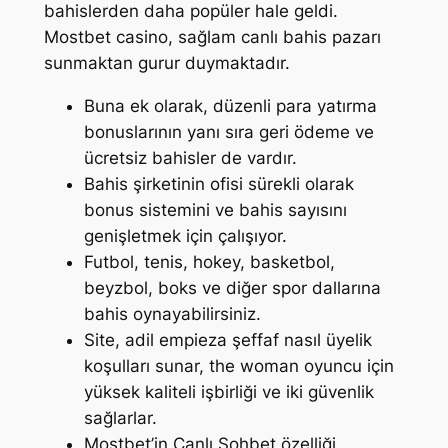
bahislerden daha popüler hale geldi.
Mostbet casino, sağlam canlı bahis pazarı
sunmaktan gurur duymaktadır.
Buna ek olarak, düzenli para yatırma
bonuslarının yanı sıra geri ödeme ve
ücretsiz bahisler de vardır.
Bahis şirketinin ofisi sürekli olarak
bonus sistemini ve bahis sayısını
genişletmek için çalışıyor.
Futbol, tenis, hokey, basketbol,
beyzbol, boks ve diğer spor dallarına
bahis oynayabilirsiniz.
Site, adil empieza şeffaf nasıl üyelik
koşulları sunar, the woman oyuncu için
yüksek kaliteli işbirliği ve iki güvenlik
sağlarlar.
Mostbet’in Canlı Sohbet özelliği,