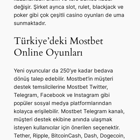
değişir. Şirket ayrıca slot, rulet, blackjack ve
poker gibi çok çeşitli casino oyunları de uma
sunmaktadır.
Türkiye’deki Mostbet
Online Oyunları
Yeni oyuncular da 250’ye kadar bedava
dönüş talep edebilir. Mostbet’in müşteri
destek temsilcilerine Mostbet Twitter,
Telegram, Facebook ve Instagram gibi
popüler sosyal medya platformlarından
kolayca erişilebilir. Mostbet Telegram kanalı,
müşteri destek ekibine anında ulaşmak
isteyen kullanıcılar için önerilen seçenektir.
Tether, Ripple, BitcoinCash, Dash, Dogecoin,