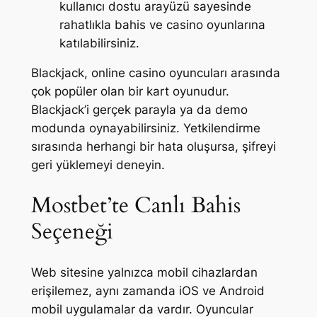
kullanıcı dostu arayüzü sayesinde
rahatlıkla bahis ve casino oyunlarına
katılabilirsiniz.
Blackjack, online casino oyuncuları arasında
çok popüler olan bir kart oyunudur.
Blackjack’i gerçek parayla ya da demo
modunda oynayabilirsiniz. Yetkilendirme
sırasında herhangi bir hata oluşursa, şifreyi
geri yüklemeyi deneyin.
Mostbet’te Canlı Bahis
Seçeneği
Web sitesine yalnızca mobil cihazlardan
erişilemez, aynı zamanda iOS ve Android
mobil uygulamalar da vardır. Oyuncular