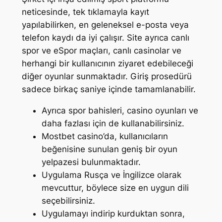
neticesinde, tek tıklamayla kayıt
yapılabilirken, en geleneksel e-posta veya
telefon kaydı da iyi çalışır. Site ayrıca canlı
spor ve eSpor maçları, canlı casinolar ve
herhangi bir kullanıcının ziyaret edebileceği
diğer oyunlar sunmaktadır. Giriş prosedürü
sadece birkaç saniye içinde tamamlanabilir.
Ayrıca spor bahisleri, casino oyunları ve
daha fazlası için de kullanabilirsiniz.
Mostbet casino’da, kullanıcıların
beğenisine sunulan geniş bir oyun
yelpazesi bulunmaktadır.
Uygulama Rusça ve İngilizce olarak
mevcuttur, böylece size en uygun dili
seçebilirsiniz.
Uygulamayı indirip kurduktan sonra,