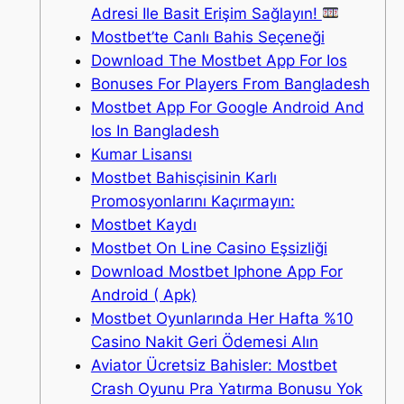
Adresi Ile Basit Erişim Sağlayın!
Mostbet’te Canlı Bahis Seçeneği
Download The Mostbet App For Ios
Bonuses For Players From Bangladesh
Mostbet App For Google Android And
Ios In Bangladesh
Kumar Lisansı
Mostbet Bahisçisinin Karlı
Promosyonlarını Kaçırmayın:
Mostbet Kaydı
Mostbet On Line Casino Eşsizliği
Download Mostbet Iphone App For
Android ( Apk)
Mostbet Oyunlarında Her Hafta %10
Casino Nakit Geri Ödemesi Alın
Aviator Ücretsiz Bahisler: Mostbet
Crash Oyunu Pra Yatırma Bonusu Yok