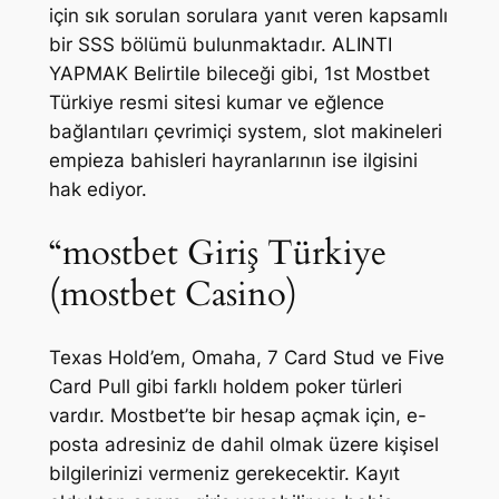
için sık sorulan sorulara yanıt veren kapsamlı
bir SSS bölümü bulunmaktadır. ALINTI
YAPMAK Belirtile bileceği gibi, 1st Mostbet
Türkiye resmi sitesi kumar ve eğlence
bağlantıları çevrimiçi system, slot makineleri
empieza bahisleri hayranlarının ise ilgisini
hak ediyor.
“mostbet Giriş Türkiye
(mostbet Casino)
Texas Hold’em, Omaha, 7 Card Stud ve Five
Card Pull gibi farklı holdem poker türleri
vardır. Mostbet’te bir hesap açmak için, e-
posta adresiniz de dahil olmak üzere kişisel
bilgilerinizi vermeniz gerekecektir. Kayıt