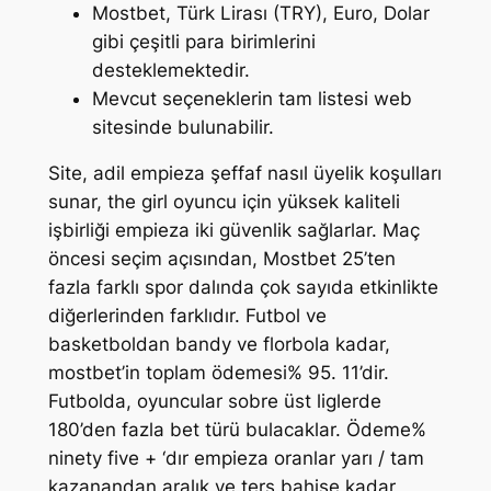
Mostbet, Türk Lirası (TRY), Euro, Dolar
gibi çeşitli para birimlerini
desteklemektedir.
Mevcut seçeneklerin tam listesi web
sitesinde bulunabilir.
Site, adil empieza şeffaf nasıl üyelik koşulları
sunar, the girl oyuncu için yüksek kaliteli
işbirliği empieza iki güvenlik sağlarlar. Maç
öncesi seçim açısından, Mostbet 25’ten
fazla farklı spor dalında çok sayıda etkinlikte
diğerlerinden farklıdır. Futbol ve
basketboldan bandy ve florbola kadar,
mostbet’in toplam ödemesi% 95. 11’dir.
Futbolda, oyuncular sobre üst liglerde
180’den fazla bet türü bulacaklar. Ödeme%
ninety five + ‘dır empieza oranlar yarı / tam
kazanandan aralık ve ters bahise kadar