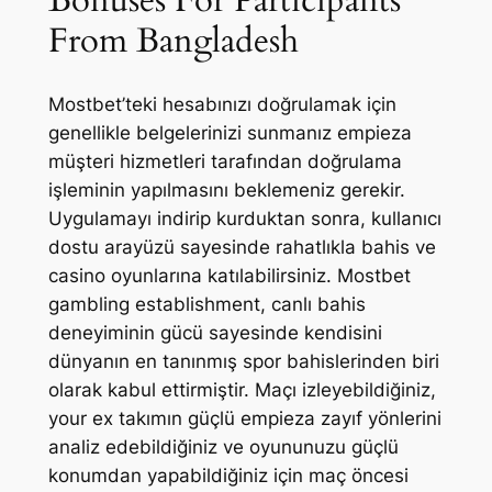
Bonuses For Participants
From Bangladesh
Mostbet’teki hesabınızı doğrulamak için
genellikle belgelerinizi sunmanız empieza
müşteri hizmetleri tarafından doğrulama
işleminin yapılmasını beklemeniz gerekir.
Uygulamayı indirip kurduktan sonra, kullanıcı
dostu arayüzü sayesinde rahatlıkla bahis ve
casino oyunlarına katılabilirsiniz. Mostbet
gambling establishment, canlı bahis
deneyiminin gücü sayesinde kendisini
dünyanın en tanınmış spor bahislerinden biri
olarak kabul ettirmiştir. Maçı izleyebildiğiniz,
your ex takımın güçlü empieza zayıf yönlerini
analiz edebildiğiniz ve oyununuzu güçlü
konumdan yapabildiğiniz için maç öncesi