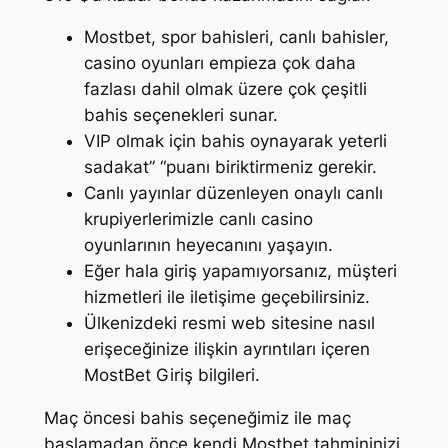
Mostbet, spor bahisleri, canlı bahisler,
casino oyunları empieza çok daha
fazlası dahil olmak üzere çok çeşitli
bahis seçenekleri sunar.
VIP olmak için bahis oynayarak yeterli
sadakat” “puanı biriktirmeniz gerekir.
Canlı yayınlar düzenleyen onaylı canlı
krupiyerlerimizle canlı casino
oyunlarının heyecanını yaşayın.
Eğer hala giriş yapamıyorsanız, müşteri
hizmetleri ile iletişime geçebilirsiniz.
Ülkenizdeki resmi web sitesine nasıl
erişeceğinize ilişkin ayrıntıları içeren
MostBet Giriş bilgileri.
Maç öncesi bahis seçeneğimiz ile maç
başlamadan önce kendi Mostbet tahmininizi