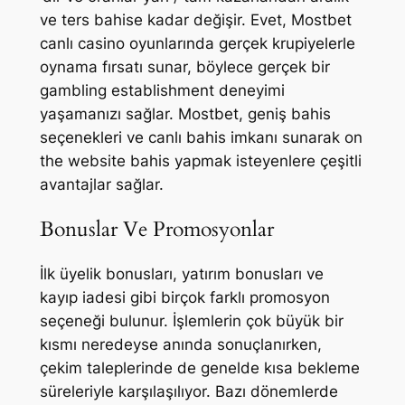
ve ters bahise kadar değişir. Evet, Mostbet
canlı casino oyunlarında gerçek krupiyelerle
oynama fırsatı sunar, böylece gerçek bir
gambling establishment deneyimi
yaşamanızı sağlar. Mostbet, geniş bahis
seçenekleri ve canlı bahis imkanı sunarak on
the website bahis yapmak isteyenlere çeşitli
avantajlar sağlar.
Bonuslar Ve Promosyonlar
İlk üyelik bonusları, yatırım bonusları ve
kayıp iadesi gibi birçok farklı promosyon
seçeneği bulunur. İşlemlerin çok büyük bir
kısmı neredeyse anında sonuçlanırken,
çekim taleplerinde de genelde kısa bekleme
süreleriyle karşılaşılıyor. Bazı dönemlerde