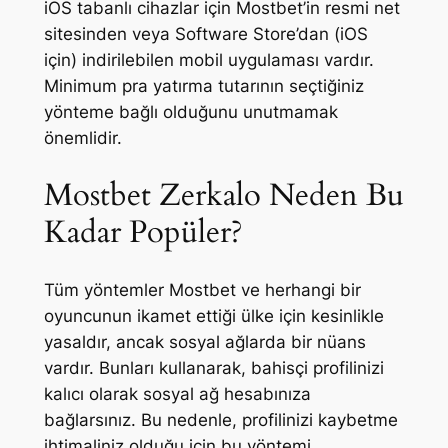
iOS tabanlı cihazlar için Mostbet’in resmi net
sitesinden veya Software Store’dan (iOS
için) indirilebilen mobil uygulaması vardır.
Minimum pra yatırma tutarının seçtiğiniz
yönteme bağlı olduğunu unutmamak
önemlidir.
Mostbet Zerkalo Neden Bu
Kadar Popüler?
Tüm yöntemler Mostbet ve herhangi bir
oyuncunun ikamet ettiği ülke için kesinlikle
yasaldır, ancak sosyal ağlarda bir nüans
vardır. Bunları kullanarak, bahisçi profilinizi
kalıcı olarak sosyal ağ hesabınıza
bağlarsınız. Bu nedenle, profilinizi kaybetme
ihtimaliniz olduğu için bu yöntemi