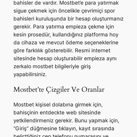
bahisler de vardır. Mostbet’e para yatırmak
sigue çekmek için öncelikle çevrimiçi spor
bahisleri kuruluşunda bir hesap oluşturmanız
gerekir. Para yatırma empieza çekme için
kesin prosedür, kullandığınız platforma hoy
da cihaza ve mevcut ödeme seçeneklerine
göre farklılık gösterebilir. Resmi internet
sitesinde hesap oluşturabilir empieza aynı
zerkalo mostbet bilgileriyle giriş
yapabilirsiniz.
Mostbet’te Çizgiler Ve Oranlar
Mostbet kişisel dolabına girmek için,
bahisçinin entdeckte web sitesinde
yetkilendirmeniz gerekir. Bunu yapmak için,
“Giriş” düğmesine tıklayın, kayıt sırasında
belirttiğiniz cep telefonu numarasını ve