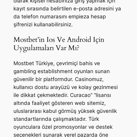
olarak kişisel hesabınıza giriş yapmak için
kayıt sırasında belirtilen e-posta adresini ya
da telefon numarasını empieza hesap
şifrenizi kullanabilirsiniz.
Mostbet’in Ios Ve Android Için
Uygulamaları Var Mı?
Mostbet Türkiye, çevrimiçi bahis ve
gambling establishment oyunları sunan
güvenilir bir platformdur. Casinomuz,
kullanıcı dostu arayüzü ve kolay gezinmesi
ile dikkat çekmektedir. Curacao” “lisansı
altında faaliyet gösteren web sitemiz,
uluslararası kabul görmüş yüksek güvenlik
standartlarında çalışmaktadır. Türk
oyunculara özel promosyonlar ve destek
seçenekleri sunarak yerel pazarda öne