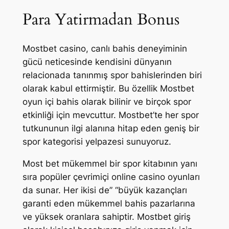
Para Yatirmadan Bonus
Mostbet casino, canlı bahis deneyiminin
gücü neticesinde kendisini dünyanın
relacionada tanınmış spor bahislerinden biri
olarak kabul ettirmiştir. Bu özellik Mostbet
oyun içi bahis olarak bilinir ve birçok spor
etkinliği için mevcuttur. Mostbet’te her spor
tutkununun ilgi alanına hitap eden geniş bir
spor kategorisi yelpazesi sunuyoruz.
Most bet mükemmel bir spor kitabının yanı
sıra popüler çevrimiçi online casino oyunları
da sunar. Her ikisi de” “büyük kazançları
garanti eden mükemmel bahis pazarlarına
ve yüksek oranlara sahiptir. Mostbet giriş