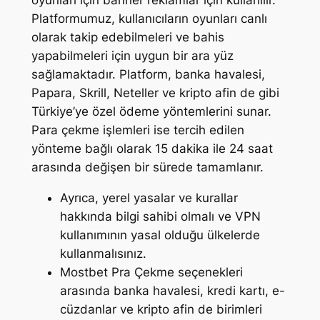
oyunları için banner reklamlar için kullanılır.
Platformumuz, kullanıcıların oyunları canlı
olarak takip edebilmeleri ve bahis
yapabilmeleri için uygun bir ara yüz
sağlamaktadır. Platform, banka havalesi,
Papara, Skrill, Neteller ve kripto afin de gibi
Türkiye’ye özel ödeme yöntemlerini sunar.
Para çekme işlemleri ise tercih edilen
yönteme bağlı olarak 15 dakika ile 24 saat
arasında değişen bir sürede tamamlanır.
Ayrıca, yerel yasalar ve kurallar
hakkında bilgi sahibi olmalı ve VPN
kullanımının yasal olduğu ülkelerde
kullanmalısınız.
Mostbet Pra Çekme seçenekleri
arasında banka havalesi, kredi kartı, e-
cüzdanlar ve kripto afin de birimleri