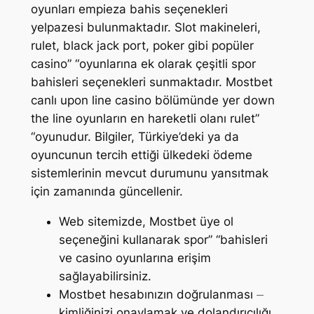
oyunları empieza bahis seçenekleri
yelpazesi bulunmaktadır. Slot makineleri,
rulet, black jack port, poker gibi popüler
casino” “oyunlarına ek olarak çeşitli spor
bahisleri seçenekleri sunmaktadır. Mostbet
canlı upon line casino bölümünde yer down
the line oyunların en hareketli olanı rulet”
“oyunudur. Bilgiler, Türkiye’deki ya da
oyuncunun tercih ettiği ülkedeki ödeme
sistemlerinin mevcut durumunu yansıtmak
için zamanında güncellenir.
Web sitemizde, Mostbet üye ol
seçeneğini kullanarak spor” “bahisleri
ve casino oyunlarına erişim
sağlayabilirsiniz.
Mostbet hesabınızın doğrulanması ⏤
kimliğinizi onaylamak ve dolandırıcılığı