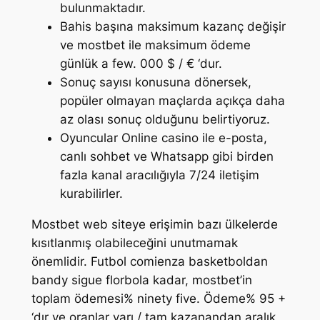
bulunmaktadır.
Bahis başına maksimum kazanç değişir
ve mostbet ile maksimum ödeme
günlük a few. 000 $ / € ‘dur.
Sonuç sayısı konusuna dönersek,
popüler olmayan maçlarda açıkça daha
az olası sonuç olduğunu belirtiyoruz.
Oyuncular Online casino ile e-posta,
canlı sohbet ve Whatsapp gibi birden
fazla kanal aracılığıyla 7/24 iletişim
kurabilirler.
Mostbet web siteye erişimin bazı ülkelerde
kısıtlanmış olabileceğini unutmamak
önemlidir. Futbol comienza basketboldan
bandy sigue florbola kadar, mostbet’in
toplam ödemesi% ninety five. Ödeme% 95 +
‘dır ve oranlar yarı / tam kazanandan aralık