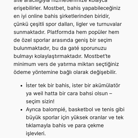
site aracılığıyla hizmetlerimize kolayca
erişebilirler. Mostbet, bahis yapabileceğiniz
en iyi online bahis şirketlerinden biridir,
çünkü çeşitli spor dalları, ligler ve turnuvalar
sunmaktadır. Platformda hem popüler hem
de özel sporlar arasında geniş bir seçim
bulunmaktadır, bu da gaté sporunuzu
bulmayı kolaylaştırmaktadır. Mostbet’te
minimum vers de yatırma miktarı seçtiğiniz
ödeme yöntemine bağlı olarak değişebilir.
İster tek bir bahis, ister bir akümülatör
ya weil hatta bir cara bahsi olsun –
seçim sizin!
Ayrıca balompié, basketbol ve tenis gibi
büyük sporlar için yüksek oranlar ve tek
tıklamayla bahis ve para çekme
işlevleri.