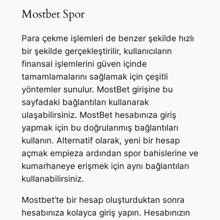
Mostbet Spor
Para çekme işlemleri de benzer şekilde hızlı
bir şekilde gerçekleştirilir, kullanıcıların
finansal işlemlerini güven içinde
tamamlamalarını sağlamak için çeşitli
yöntemler sunulur. MostBet girişine bu
sayfadaki bağlantıları kullanarak
ulaşabilirsiniz. MostBet hesabınıza giriş
yapmak için bu doğrulanmış bağlantıları
kullanın. Alternatif olarak, yeni bir hesap
açmak empieza ardından spor bahislerine ve
kumarhaneye erişmek için aynı bağlantıları
kullanabilirsiniz.
Mostbet’te bir hesap oluşturduktan sonra
hesabınıza kolayca giriş yapın. Hesabınızın