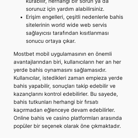
kurabilir, herhangi bir sorun ya da
sorunuz için yardım alabilirsiniz.
Erişim engelleri, çeşitli nedenlerle bahis
sitelerinin world wide web servis
sağlayıcısı tarafından kısıtlanması
sonucu ortaya çıkar.
Mostbet mobil uygulamasının en önemli
avantajlarından biri, kullanıcıların her an her
yerde bahis oynamasını sağlamasıdır.
Kullanıcılar, istedikleri zaman empieza yerde
bahis yapabilir, sonuçları takip edebilir ve
kazançlarını kontrol edebilirler. Bu sayede,
bahis tutkunları herhangi bir fırsatı
kaçırmadan eğlenceye devam edebilirler.
Online bahis ve casino platformları arasında
popüler bir seçenek olarak öne çıkmaktadır.