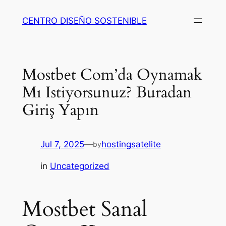
Skip
CENTRO DISEÑO SOSTENIBLE
to
content
Mostbet Com’da Oynamak
Mı Istiyorsunuz? Buradan
Giriş Yapın
Jul 7, 2025
—
hostingsatelite
by
in
Uncategorized
Mostbet Sanal