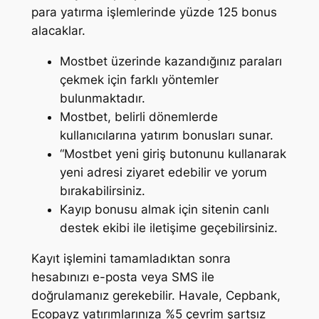
para yatırma işlemlerinde yüzde 125 bonus
alacaklar.
Mostbet üzerinde kazandığınız paraları
çekmek için farklı yöntemler
bulunmaktadır.
Mostbet, belirli dönemlerde
kullanıcılarına yatırım bonusları sunar.
“Mostbet yeni giriş butonunu kullanarak
yeni adresi ziyaret edebilir ve yorum
bırakabilirsiniz.
Kayıp bonusu almak için sitenin canlı
destek ekibi ile iletişime geçebilirsiniz.
Kayıt işlemini tamamladıktan sonra
hesabınızı e-posta veya SMS ile
doğrulamanız gerekebilir. Havale, Cepbank,
Ecopayz yatırımlarınıza %5 çevrim şartsız