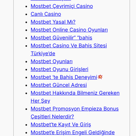
Mostbet Çevrimiçi Casino
Canlı Casino
Mostbet Yasal Mı?
Mostbet Online Casino Oyunları
Mostbet Güvenilir” “bahis
Mostbet Casino Ve Bahis Sitesi
Türkiye’de
Mostbet Oyunları
Mostbet Oyunu Girişleri
Mostbet ‘te Bahis Deneyimi
Mostbet Güncel Adresi
Mostbet Hakkında Bilmeniz Gereken
Her Şey
Mostbet Promosyon Empieza Bonus
Çeşitleri Nelerdir?
Mostbet’te Kayıt Ve Giriş
Mostbet’e Erişim Engeli Geldiğinde