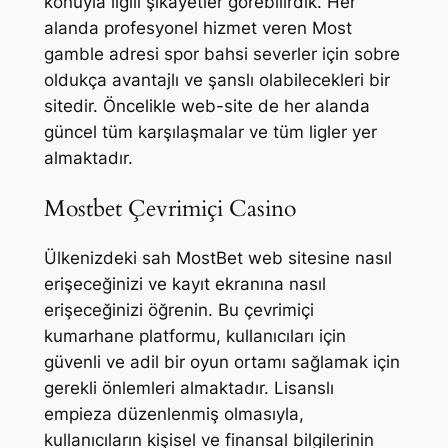
konuyla ilgili şikayetler görebilirdik. Her
alanda profesyonel hizmet veren Most
gamble adresi spor bahsi severler için sobre
oldukça avantajlı ve şanslı olabilecekleri bir
sitedir. Öncelikle web-site de her alanda
güncel tüm karşılaşmalar ve tüm ligler yer
almaktadır.
Mostbet Çevrimiçi Casino
Ülkenizdeki sah MostBet web sitesine nasıl
erişeceğinizi ve kayıt ekranına nasıl
erişeceğinizi öğrenin. Bu çevrimiçi
kumarhane platformu, kullanıcıları için
güvenli ve adil bir oyun ortamı sağlamak için
gerekli önlemleri almaktadır. Lisanslı
empieza düzenlenmiş olmasıyla,
kullanıcıların kişisel ve finansal bilgilerinin