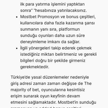
ilk para yatırma işlemini yaptıktan
sonra” “hesabınıza yatırılacaksınız.
Mostbet Promosyon ve bonus çeşitleri,
kullanıcılara daha fazla kazanma şansı
sunmanın yanı sıra, platformun
sunduğu oyunları daha uzun süre
deneyimleme imkanı da sağlar.
İlgili yönergeleri takip ederek çekmek
istediğiniz miktarı belirtmeniz ve gerekli
bilgileri doğru bir şekilde girmeniz
gerekmektedir.
Türkiye’de yasal düzenlemeler nedeniyle
giriş adresi zaman zaman değişse de The
majority of bet, oyuncularına kesintisiz
erişim sunarak oyun keyfinin devam
etmesini sağlamaktadır. Mostbet’in sunduğu